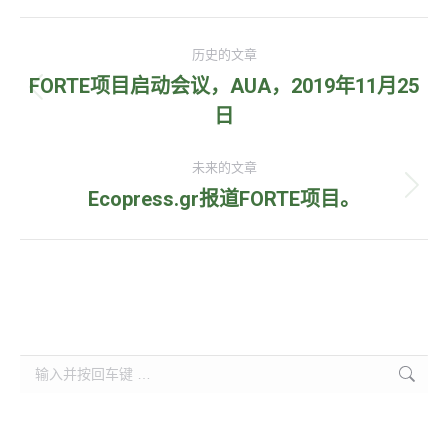
Facebook
Twitter
文
历史的文章
章
FORTE项目启动会议，AUA，2019年11月25
历
日
导
史
的
航
未来的文章
文
Ecopress.gr报道FORTE项目。
未
章：
来
的
文
章：
Search: